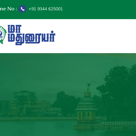
ine No :
+91 9344 625001