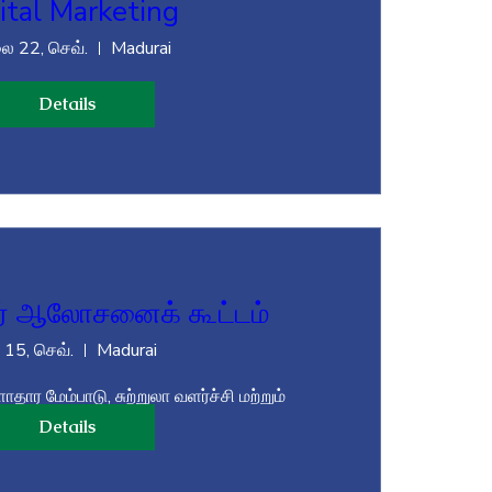
ital Marketing
 22, செவ்.
Madurai
Details
் ஆலோசனைக் கூட்டம்
. 15, செவ்.
Madurai
ர மேம்பாடு, சுற்றுலா வளர்ச்சி மற்றும் 
றம் போன்றவற்றை முக்கிய நோக்கங்களாக 
Details
ு. இதன் ஆலோசனை கூட்டத்தில் தாங்கள் 
ுத்துக்களை தெரிவித்து அமைப்பின் 