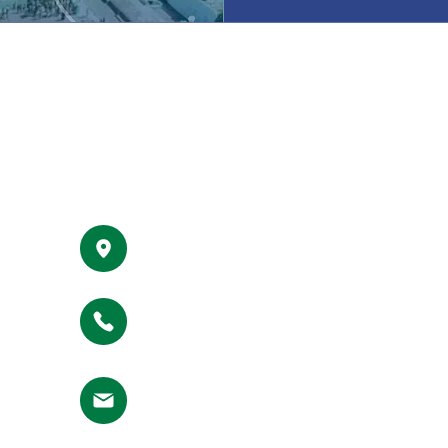
செயல்பாட்டிற்கு ஒ
GET IN TOUCH
#500, 10th East Cross Street, Anna Nagar
Madurai - 625020, Tamil Nadu, India.
Helpline No :
+91 9344 625001
info@maamaduraiyar.com