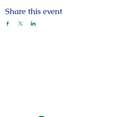
Share this event
மாமதுரையர் அமைப்பு
மதுரை, சிவகங்கை, திண்டுக்கல், தேனி,
விருதுநகர் மற்றும் ராமநாதபுரம் உள்ளிட்ட
மாமதுரை பகுதிகளின் பொருளாதார மேம்பாடு,
சுற்றுலா வளர்ச்சி மற்றும் உறுப்பினர் முன்னேற்றம்
போன்றவற்றை முக்கிய நோக்கங்களாக கொண்டு
செயல்படுகிறது.
GET IN TOUCH