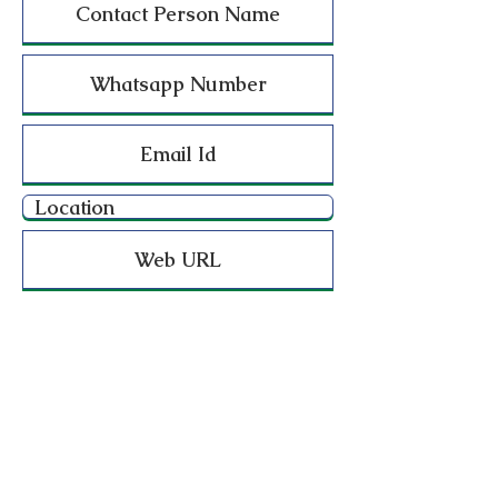
மாமதுரையர் அமைப்பு
மதுரை, சிவகங்கை, திண்டுக்கல், தேனி,
விருதுநகர் மற்றும் ராமநாதபுரம் உள்ளிட்ட
மாமதுரை பகுதிகளின் பொருளாதார மேம்பாடு,