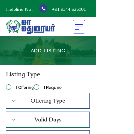
Helpline No :
+91 9344 625001
ADD LISTING
Listing Type
I Offering
I Require