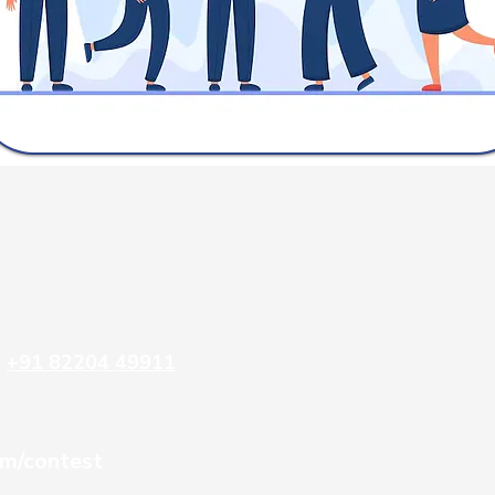
ு
+91 82204 49911
m/contest