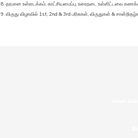
8. தரமான உள்ளடக்கம், காட்சியமைப்பு, உரைநடை உள்ளிட்டவை கணக்கில்
9. விருது விழாவில் 1st, 2nd & 3rd பரிசுகள், விருதுகள் & சான்றிதழ்கள
உங்கள் பெயர
மே