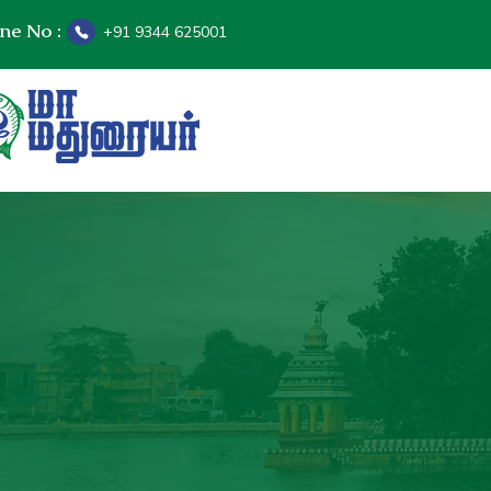
ine No :
+91 9344 625001