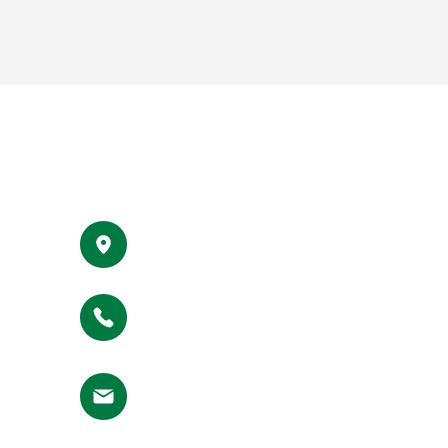
GET IN TOUCH
#500, 10th East Cross Street, Anna Nagar
Madurai - 625020, Tamil Nadu, India.
Helpline No :
+91 9344 625001
info@maamaduraiyar.com